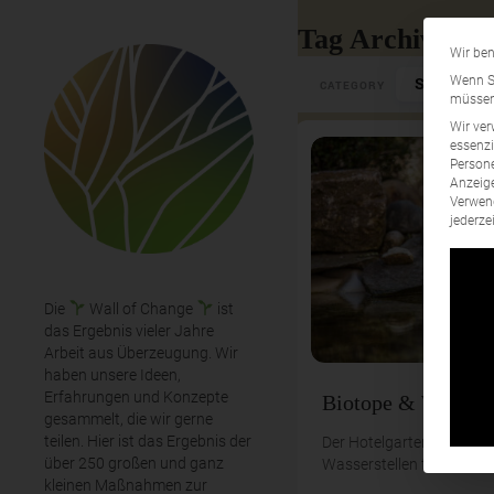
Tag Archives: T
Wir ben
Select Cate
Wenn Si
CATEGORY
müssen 
Wir ver
essenzi
Persone
Anzeige
Verwend
jederze
Die
Wall of Change
ist
das Ergebnis vieler Jahre
Arbeit aus Überzeugung. Wir
haben unsere Ideen,
Erfahrungen und Konzepte
Biotope & Wassers
gesammelt, die wir gerne
teilen. Hier ist das Ergebnis der
Der Hotelgarten hat eine 
über 250 großen und ganz
Wasserstellen für Tiere u
kleinen Maßnahmen zur