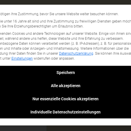
iere
Datenschutzeinstellun
ötigen Ihre Zustimmung, bevor Sie unsere Website weiter besuchen können.
gory...
e unter 16 Jahre alt sind und Ihre Zustimmung zu freiwilligen Diensten geben möch
Sie Ihre Erziehungsberechtigten um Erlaubnis bitten.
wenden Cookies und andere Technologien auf unserer Website. Einige von ihnen sin
ell, während andere uns helfen, diese Website und Ihre Erfahrung zu verbessern.
nbezogene Daten können verarbeitet werden (z. B. IP-Adressen), z. B. für personalisi
n und Inhalte oder Anzeigen- und Inhaltsmessung.
Weitere Informationen über die
ung Ihrer Daten finden Sie in unserer
Datenschutzerklärung
.
Sie können Ihre Auswa
it unter
Einstellungen
widerrufen oder anpassen.
Speichern
Alle akzeptieren
Nur essenzielle Cookies akzeptieren
tellen
Individuelle Datenschutzeinstellungen
Vielzahl von
nd Insekten.