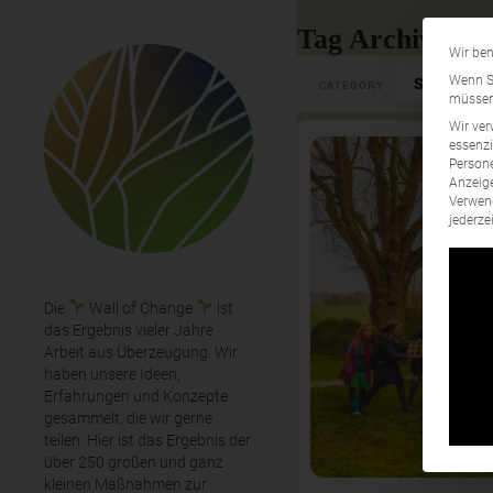
Tag Archives: 
Wir ben
Select Cate
Wenn Si
CATEGORY
müssen 
Wir ver
essenzi
Persone
Anzeige
Verwend
jederze
Die
Wall of Change
ist
das Ergebnis vieler Jahre
Arbeit aus Überzeugung. Wir
haben unsere Ideen,
Erfahrungen und Konzepte
gesammelt, die wir gerne
teilen. Hier ist das Ergebnis der
über 250 großen und ganz
kleinen Maßnahmen zur