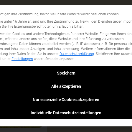
SG 17
Datenschutzeinstellun
ötigen Ihre Zustimmung, bevor Sie unsere Website weiter besuchen können.
gory...
e unter 16 Jahre alt sind und Ihre Zustimmung zu freiwilligen Diensten geben möch
Sie Ihre Erziehungsberechtigten um Erlaubnis bitten.
wenden Cookies und andere Technologien auf unserer Website. Einige von ihnen sin
ell, während andere uns helfen, diese Website und Ihre Erfahrung zu verbessern.
nbezogene Daten können verarbeitet werden (z. B. IP-Adressen), z. B. für personalisi
n und Inhalte oder Anzeigen- und Inhaltsmessung.
Weitere Informationen über die
ung Ihrer Daten finden Sie in unserer
Datenschutzerklärung
.
Sie können Ihre Auswa
it unter
Einstellungen
widerrufen oder anpassen.
Speichern
Alle akzeptieren
Nur essenzielle Cookies akzeptieren
Individuelle Datenschutzeinstellungen