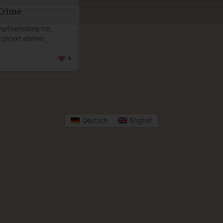
 Crime
artnerhotels mit
Kontakt stehen.
3
Deutsch
English