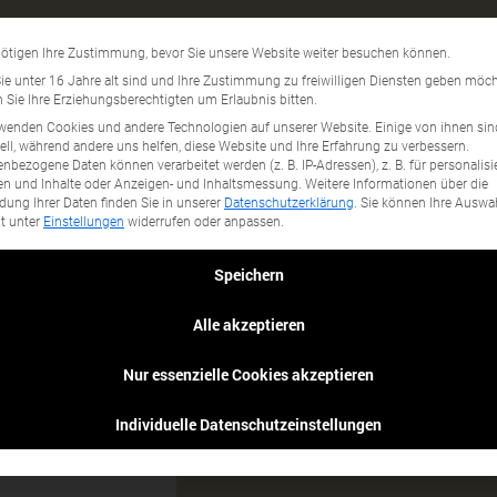
andsteine
Datenschutzeinstellun
ötigen Ihre Zustimmung, bevor Sie unsere Website weiter besuchen können.
gory...
e unter 16 Jahre alt sind und Ihre Zustimmung zu freiwilligen Diensten geben möch
Sie Ihre Erziehungsberechtigten um Erlaubnis bitten.
wenden Cookies und andere Technologien auf unserer Website. Einige von ihnen sin
ell, während andere uns helfen, diese Website und Ihre Erfahrung zu verbessern.
nbezogene Daten können verarbeitet werden (z. B. IP-Adressen), z. B. für personalisi
n und Inhalte oder Anzeigen- und Inhaltsmessung.
Weitere Informationen über die
ung Ihrer Daten finden Sie in unserer
Datenschutzerklärung
.
Sie können Ihre Auswa
it unter
Einstellungen
widerrufen oder anpassen.
Speichern
Alle akzeptieren
Nur essenzielle Cookies akzeptieren
erkeller
Individuelle Datenschutzeinstellungen
Obstbäumen) findet
erkeller".