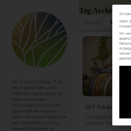
Tag Archives: S
Wir ben
Select Cate
Wenn Si
CATEGORY
müssen 
Wir ver
essenzi
Persone
Anzeige
Verwend
jederze
Die
Wall of Change
ist
das Ergebnis vieler Jahre
Arbeit aus Überzeugung. Wir
haben unsere Ideen,
Erfahrungen und Konzepte
DIY Fränkischer Bi
gesammelt, die wir gerne
teilen. Hier ist das Ergebnis der
Im Hotelgarten (bei den 
über 250 großen und ganz
man einen "fränkischen Bi
kleinen Maßnahmen zur