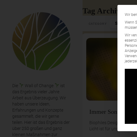
Tag Archives: 
Wir ben
Select Cate
Wenn Si
CATEGORY
müssen 
Wir ver
essenzi
Persone
Anzeige
Verwend
jederze
Die
Wall of Change
ist
das Ergebnis vieler Jahre
Arbeit aus Überzeugung. Wir
haben unsere Ideen,
Erfahrungen und Konzepte
Immer Sonnenschei
gesammelt, die wir gerne
teilen. Hier ist das Ergebnis der
Biophiles Design und Pla
über 250 großen und ganz
Licht ist für uns Mensche
kleinen Maßnahmen zur