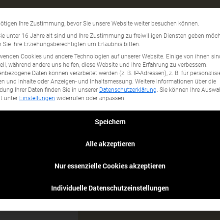
LED
Datenschutzeinstellun
ötigen Ihre Zustimmung, bevor Sie unsere Website weiter besuchen können.
gory...
e unter 16 Jahre alt sind und Ihre Zustimmung zu freiwilligen Diensten geben möch
Sie Ihre Erziehungsberechtigten um Erlaubnis bitten.
wenden Cookies und andere Technologien auf unserer Website. Einige von ihnen sin
ell, während andere uns helfen, diese Website und Ihre Erfahrung zu verbessern.
nbezogene Daten können verarbeitet werden (z. B. IP-Adressen), z. B. für personalisi
n und Inhalte oder Anzeigen- und Inhaltsmessung.
Weitere Informationen über die
ung Ihrer Daten finden Sie in unserer
Datenschutzerklärung
.
Sie können Ihre Auswa
it unter
Einstellungen
widerrufen oder anpassen.
Speichern
Alle akzeptieren
Nur essenzielle Cookies akzeptieren
n in der Lobby
Individuelle Datenschutzeinstellungen
stikfreie Verpackung:
n unverzichtbar.