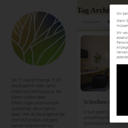
Tag Archives: 
Wir ben
Select Cate
Wenn Si
CATEGORY
müssen 
Wir ver
essenzi
Persone
Anzeige
Verwend
jederze
Die
Wall of Change
ist
das Ergebnis vieler Jahre
Arbeit aus Überzeugung. Wir
haben unsere Ideen,
Schreiben auf Kor
Erfahrungen und Konzepte
gesammelt, die wir gerne
In fast jedem Zimmer gibt
teilen. Hier ist das Ergebnis der
umweltfreundliche Korku
über 250 großen und ganz
Schreibtischen.
kleinen Maßnahmen zur