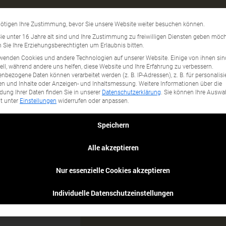
Kork
Datenschutzeinstellun
ötigen Ihre Zustimmung, bevor Sie unsere Website weiter besuchen können.
gory...
e unter 16 Jahre alt sind und Ihre Zustimmung zu freiwilligen Diensten geben möch
Sie Ihre Erziehungsberechtigten um Erlaubnis bitten.
wenden Cookies und andere Technologien auf unserer Website. Einige von ihnen sin
ell, während andere uns helfen, diese Website und Ihre Erfahrung zu verbessern.
nbezogene Daten können verarbeitet werden (z. B. IP-Adressen), z. B. für personalisi
n und Inhalte oder Anzeigen- und Inhaltsmessung.
Weitere Informationen über die
ung Ihrer Daten finden Sie in unserer
Datenschutzerklärung
.
Sie können Ihre Auswa
it unter
Einstellungen
widerrufen oder anpassen.
Speichern
Alle akzeptieren
Nur essenzielle Cookies akzeptieren
k
Individuelle Datenschutzeinstellungen
 es
nterlagen auf den