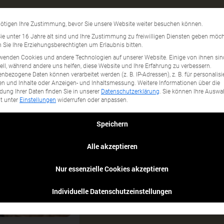
Hotelzimmer
Datenschutzeinstellun
ötigen Ihre Zustimmung, bevor Sie unsere Website weiter besuchen können.
gory...
e unter 16 Jahre alt sind und Ihre Zustimmung zu freiwilligen Diensten geben möch
Sie Ihre Erziehungsberechtigten um Erlaubnis bitten.
wenden Cookies und andere Technologien auf unserer Website. Einige von ihnen sin
ell, während andere uns helfen, diese Website und Ihre Erfahrung zu verbessern.
nbezogene Daten können verarbeitet werden (z. B. IP-Adressen), z. B. für personalisi
n und Inhalte oder Anzeigen- und Inhaltsmessung.
Weitere Informationen über die
ung Ihrer Daten finden Sie in unserer
Datenschutzerklärung
.
Sie können Ihre Auswa
it unter
Einstellungen
widerrufen oder anpassen.
Speichern
Alle akzeptieren
Nur essenzielle Cookies akzeptieren
Individuelle Datenschutzeinstellungen