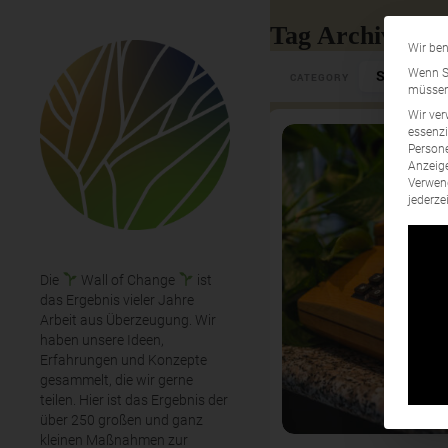
Tag Archives: 
Wir ben
Select Cate
Wenn Si
CATEGORY
müssen 
Wir ver
essenzi
Persone
Anzeige
Verwend
jederze
Die
Wall of Change
ist
das Ergebnis vieler Jahre
Arbeit aus Überzeugung. Wir
haben unsere Ideen,
Erfahrungen und Konzepte
gesammelt, die wir gerne
teilen. Hier ist das Ergebnis der
über 250 großen und ganz
kleinen Maßnahmen zur