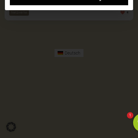
Energiewende
Netzwerke
4
Deutsch
1