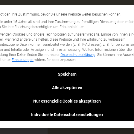
lektromobilität
Datenschutzeinstellun
ötigen Ihre Zustimmung, bevor Sie unsere Website weiter besuchen können.
gory...
e unter 16 Jahre alt sind und Ihre Zustimmung zu freiwilligen Diensten geben möch
Sie Ihre Erziehungsberechtigten um Erlaubnis bitten.
wenden Cookies und andere Technologien auf unserer Website. Einige von ihnen sin
ell, während andere uns helfen, diese Website und Ihre Erfahrung zu verbessern.
nbezogene Daten können verarbeitet werden (z. B. IP-Adressen), z. B. für personalisi
n und Inhalte oder Anzeigen- und Inhaltsmessung.
Weitere Informationen über die
ung Ihrer Daten finden Sie in unserer
Datenschutzerklärung
.
Sie können Ihre Auswa
it unter
Einstellungen
widerrufen oder anpassen.
Speichern
Alle akzeptieren
Nur essenzielle Cookies akzeptieren
Individuelle Datenschutzeinstellungen
 es eine