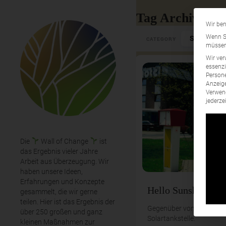
Tag Archives: E
Wir ben
Select Cate
Wenn Si
CATEGORY
müssen 
Wir ver
essenzi
Persone
Anzeige
Verwend
jederze
Die
Wall of Change
ist
das Ergebnis vieler Jahre
Arbeit aus Überzeugung. Wir
haben unsere Ideen,
Erfahrungen und Konzepte
Hello Sunshine
gesammelt, die wir gerne
teilen. Hier ist das Ergebnis der
Gegenüber vom Hotel gab
über 250 großen und ganz
Solartankstelle.
kleinen Maßnahmen zur