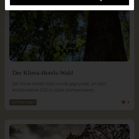
Der Klima-Hotels-Wald
Der Klima-Hotels Wald wurde gegründet, um dort
entstandenes CO2 zu (über-)kompensieren.
Zertifizierungen
2